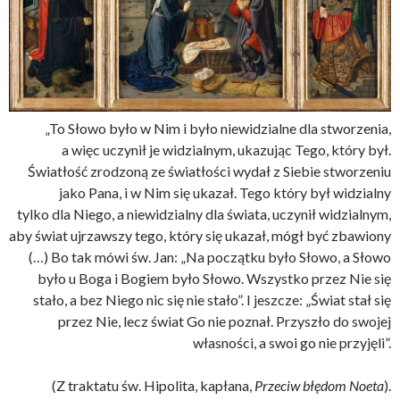
„To Słowo było w Nim i było niewidzialne dla stworzenia,
a więc uczynił je widzialnym, ukazując Tego, który był.
Światłość zrodzoną ze światłości wydał z Siebie stworzeniu
jako Pana, i w Nim się ukazał. Tego który był widzialny
tylko dla Niego, a niewidzialny dla świata, uczynił widzialnym,
aby świat ujrzawszy tego, który się ukazał, mógł być zbawiony
(…) Bo tak mówi św. Jan: „Na początku było Słowo, a Słowo
było u Boga i Bogiem było Słowo. Wszystko przez Nie się
stało, a bez Niego nic się nie stało”. I jeszcze: „Świat stał się
przez Nie, lecz świat Go nie poznał. Przyszło do swojej
własności, a swoi go nie przyjęli”.
(Z traktatu św. Hipolita, kapłana,
Przeciw błędom Noeta
).