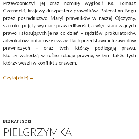
Przewodniczył jej oraz homilię wygłosił Ks. Tomasz
Czarnocki, krajowy duszpasterz prawników. Polecał on Bogu
przez pośrednictwo Maryi prawników w naszej Ojczyzny,
szeroko pojęty wymiar sprawiedliwości, a więc stanowiących
prawo i stosujących je na co dzień – sędziów, prokuratorów,
adwokatów, notariuszy i wszystkich przedstawicieli zawodów
prawniczych – oraz tych, którzy podlegają prawu,
którzy wchodzą w różne relacje prawne, w tym także tych
którzy weszli w konflikt z prawem.
Czytaj dalej
Relacja z 41 Pielgrzymki Prawników na Jasną Górę.
→
BEZ KATEGORII
PIELGRZYMKA