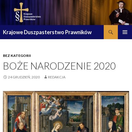
Szukaj
Krajowe Duszpasterstwo Prawników
PRZESKOCZ
MENU
DO
GŁÓWN
TREŚCI
BEZ KATEGORII
BOŻE NARODZENIE 2020
24 GRUDZIEŃ, 2020
REDAKCJA