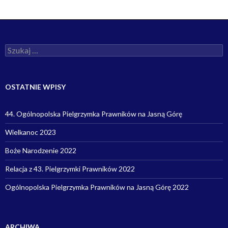
S
z
u
k
a
OSTATNIE WPISY
j
:
44. Ogólnopolska Pielgrzymka Prawników na Jasną Górę
Wielkanoc 2023
Boże Narodzenie 2022
Relacja z 43. Pielgrzymki Prawników 2022
Ogólnopolska Pielgrzymka Prawników na Jasną Górę 2022
ARCHIWA