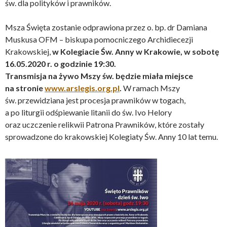
św. dla polityków i prawników.
Msza Święta zostanie odprawiona przez o. bp. dr Damiana
Muskusa OFM – biskupa pomocniczego Archidiecezji
Krakowskiej,
w Kolegiacie Św. Anny w Krakowie, w sobotę
16.05.2020 r. o godzinie 19:30.
Transmisja na żywo Mszy św. będzie miała miejsce
na stronie
www.arslegis.org.pl
.
W ramach Mszy
św. przewidziana jest procesja prawników w togach,
a po liturgii odśpiewanie litanii do św. Ivo Helory
oraz uczczenie relikwii Patrona Prawników, które zostały
sprowadzone do krakowskiej Kolegiaty Św. Anny 10 lat temu.