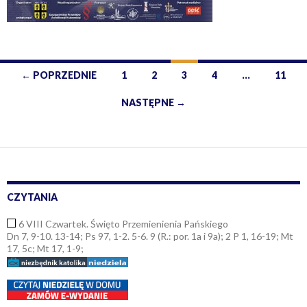
← POPRZEDNIE
1
2
3
4
…
11
Nawigacja
NASTĘPNE →
po
wpisach
CZYTANIA
6 VIII Czwartek. Święto Przemienienia Pańskiego
Dn 7, 9-10. 13-14; Ps 97, 1-2. 5-6. 9 (R.: por. 1a i 9a); 2 P 1, 16-19; Mt
17, 5c; Mt 17, 1-9;