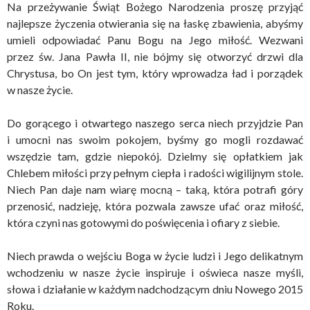
Na przeżywanie Świąt Bożego Narodzenia proszę przyjąć
najlepsze życzenia otwierania się na łaskę zbawienia, abyśmy
umieli odpowiadać Panu Bogu na Jego miłość. Wezwani
przez św. Jana Pawła II, nie bójmy się otworzyć drzwi dla
Chrystusa, bo On jest tym, który wprowadza ład i porządek
w nasze życie.
Do gorącego i otwartego naszego serca niech przyjdzie Pan
i umocni nas swoim pokojem, byśmy go mogli rozdawać
wszędzie tam, gdzie niepokój. Dzielmy się opłatkiem jak
Chlebem miłości przy pełnym ciepła i radości wigilijnym stole.
Niech Pan daje nam wiarę mocną – taką, która potrafi góry
przenosić, nadzieję, która pozwala zawsze ufać oraz miłość,
która czyni nas gotowymi do poświęcenia i ofiary z siebie.
Niech prawda o wejściu Boga w życie ludzi i Jego delikatnym
wchodzeniu w nasze życie inspiruje i oświeca nasze myśli,
słowa i działanie w każdym nadchodzącym dniu Nowego 2015
Roku.