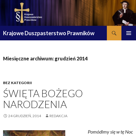
Szukaj
Krajowe Duszpasterstwo Prawników
PRZESKOCZ
MENU
DO
GŁÓWN
TREŚCI
Miesięczne archiwum: grudzień 2014
BEZ KATEGORII
ŚWIĘTA BOŻEGO
NARODZENIA
24 GRUDZIEŃ, 2014
REDAKCJA
Pomódlmy się w tę Noc