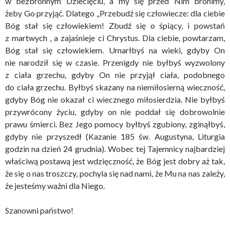
w bezbronnym Dziecięciu, a my się przed Nim bronimy,
żeby Go przyjąć. Dlatego „Przebudź się człowiecze: dla ciebie
Bóg stał się człowiekiem! Zbudź się o śpiący, i powstań
z martwych , a zajaśnieje ci Chrystus. Dla ciebie, powtarzam,
Bóg stał się człowiekiem. Umarłbyś na wieki, gdyby On
nie narodził się w czasie. Przenigdy nie byłbyś wyzwolony
z ciała grzechu, gdyby On nie przyjął ciała, podobnego
do ciała grzechu. Byłbyś skazany na niemiłosierną wieczność,
gdyby Bóg nie okazał ci wiecznego miłosierdzia. Nie byłbyś
przywrócony życiu, gdyby on nie poddał się dobrowolnie
prawu śmierci. Bez Jego pomocy byłbyś zgubiony, zginąłbyś,
gdyby nie przyszedł (Kazanie 185 św. Augustyna, Liturgia
godzin na dzień 24 grudnia). Wobec tej Tajemnicy najbardziej
właściwą postawą jest wdzięczność, że Bóg jest dobry aż tak,
że się o nas troszczy, pochyla się nad nami, że Mu na nas zależy,
że jesteśmy ważni dla Niego.
Szanowni państwo!