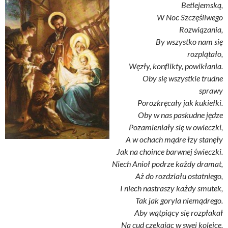
Betlejemską,
W Noc Szczęśliwego
Rozwiązania,
By wszystko nam się
rozplątało,
Węzły, konflikty, powikłania.
Oby się wszystkie trudne
sprawy
Porozkręcały jak kukiełki.
Oby w nas paskudne jędze
Pozamieniały się w owieczki,
A w ochach mądre łzy stanęły
Jak na choince barwnej świeczki.
Niech Anioł podrze każdy dramat,
Aż do rozdziału ostatniego,
I niech nastraszy każdy smutek,
Tak jak goryla niemądrego.
Aby wątpiący się rozpłakał
Na cud czekając w swej kolejce,