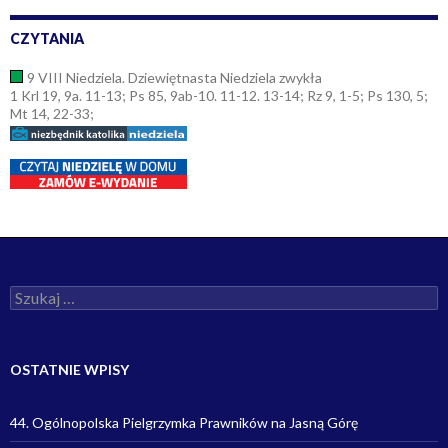
CZYTANIA
9 VIII Niedziela. Dziewiętnasta Niedziela zwykła
1 Krl 19, 9a. 11-13; Ps 85, 9ab-10. 11-12. 13-14; Rz 9, 1-5; Ps 130, 5;
Mt 14, 22-33;
S
z
u
k
a
OSTATNIE WPISY
j
:
44. Ogólnopolska Pielgrzymka Prawników na Jasną Górę